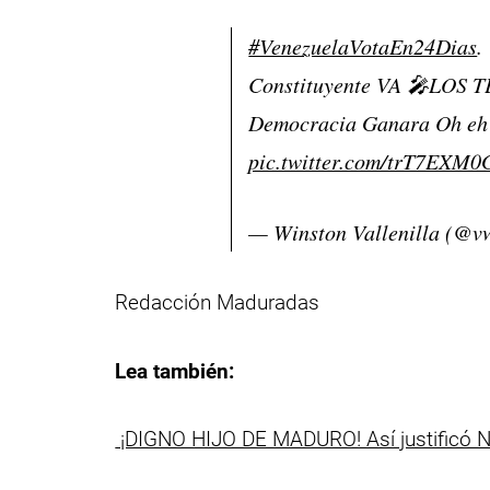
#VenezuelaVotaEn24Dias
.
Constituyente VA 🎤LOS 
Democracia Ganara Oh e
pic.twitter.com/trT7EXM0
— Winston Vallenilla (@v
Redacción Maduradas
Lea también:
¡DIGNO HIJO DE MADURO! Así justificó Ni