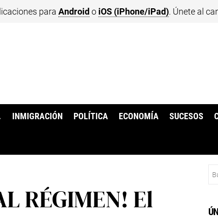
licaciones para
Android
o
iOS (iPhone/iPad)
. Únete al ca
.
INMIGRACIÓN
POLÍTICA
ECONOMÍA
SUCESOS
Bu
L RÉGIMEN! El
ÚN