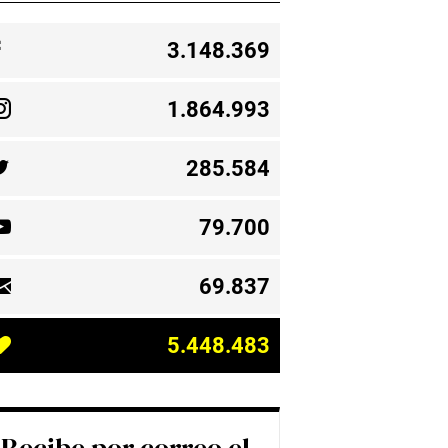
3.148.369
1.864.993
285.584
79.700
69.837
5.448.483