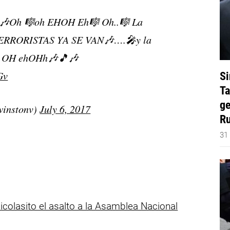
 🎶Oh 🎼oh EHOH Eh🎼 Oh..🎼 La
TERRORISTAS YA SE VAN🎶….🎤y la
h OH ehOHh🎶🎵🎶
Gv
Si
Ta
ge
winstonv)
July 6, 2017
Ru
31
colasito el asalto a la Asamblea Nacional