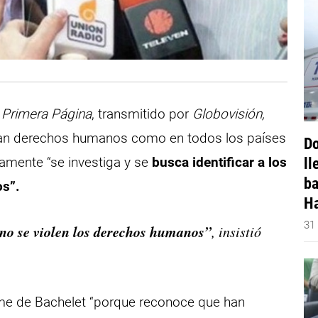
a
Primera Página
, transmitido por
Globovisión,
olan derechos humanos como en todos los países
Do
amente “se investiga y se
busca identificar a los
ll
ba
os”.
Ha
31
no se violen los derechos humanos”
, insistió
nforme de Bachelet “porque reconoce que han