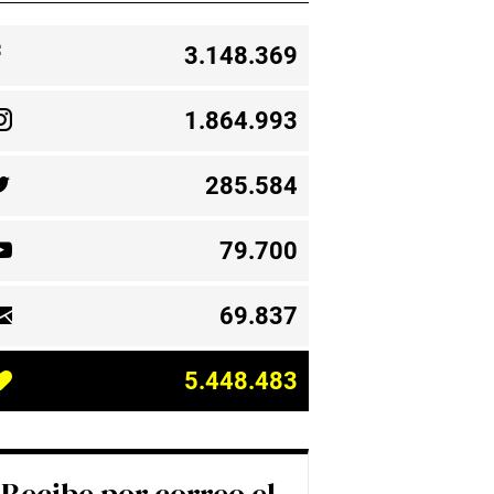
3.148.369
1.864.993
285.584
79.700
69.837
5.448.483