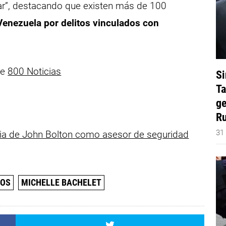
ar”, destacando que existen más de 100
Venezuela por delitos vinculados con
de
800 Noticias
Si
Ta
ge
Ru
31
cia de John Bolton como asesor de seguridad
NOS
MICHELLE BACHELET