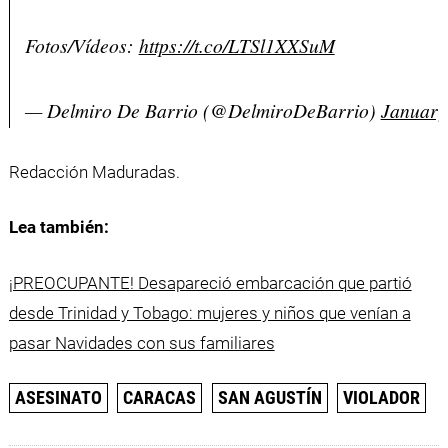
Fotos/Vídeos:
https://t.co/LTSl1XXSuM
— Delmiro De Barrio (@DelmiroDeBarrio)
January
Redacción Maduradas.
Lea también:
¡PREOCUPANTE! Desapareció embarcación que partió
desde Trinidad y Tobago: mujeres y niños que venían a
pasar Navidades con sus familiares
ASESINATO
CARACAS
SAN AGUSTÍN
VIOLADOR