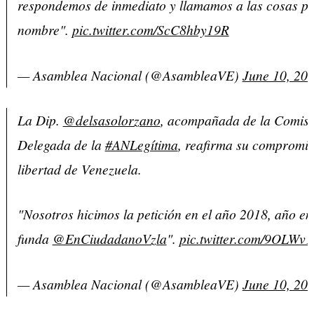
respondemos de inmediato y llamamos a las cosas po
nombre".
pic.twitter.com/ScC8hby19R
— Asamblea Nacional (@AsambleaVE)
June 10, 20
La Dip.
@delsasolorzano
, acompañada de la Comis
Delegada de la
#ANLegítima
, reafirma su compromis
libertad de Venezuela.
"Nosotros hicimos la petición en el año 2018, año en 
funda
@EnCiudadanoVzla
".
pic.twitter.com/9OLWv
— Asamblea Nacional (@AsambleaVE)
June 10, 20