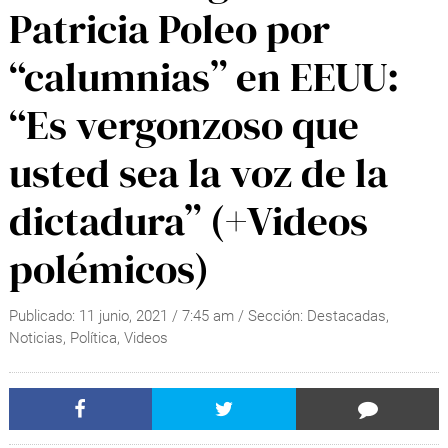
Patricia Poleo por
“calumnias” en EEUU:
“Es vergonzoso que
usted sea la voz de la
dictadura” (+Videos
polémicos)
Publicado:
11 junio, 2021
/
7:45 am
/ Sección:
Destacadas
,
Noticias
,
Política
,
Videos