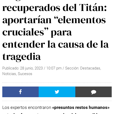
recuperados del Titán:
aportarían “elementos
cruciales” para
entender la causa de la
tragedia
Publicado:
28 junio, 2023
/
10:07 pm
/ Sección:
Destacadas
,
Noticias
,
Sucesos
Los expertos encontraron
«presuntos restos humanos»