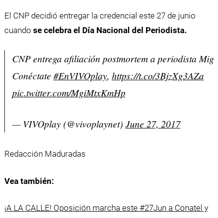
El CNP decidió entregar la credencial este 27 de junio
cuando
se celebra el Día Nacional del Periodista.
CNP entrega afiliación postmortem a periodista Migue
Conéctate
#EnVIVOplay
,
https://t.co/3BjzXg3AZa
pic.twitter.com/MgiMtxKmHp
— VIVOplay (@vivoplaynet)
June 27, 2017
Redacción Maduradas
Vea también:
¡A LA CALLE! Oposición marcha este #27Jun a Conatel y