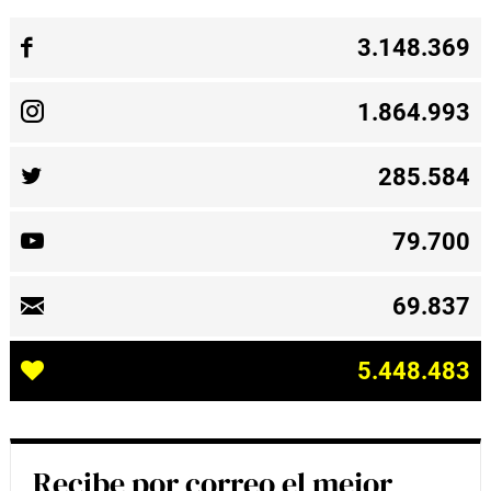
3.148.369
1.864.993
285.584
79.700
69.837
5.448.483
Recibe por correo el mejor