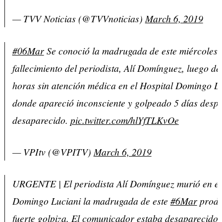
— TVV Noticias (@TVVnoticias)
March 6, 2019
#06Mar
Se conoció la madrugada de este miércoles 
fallecimiento del periodista, Alí Domínguez, luego de
horas sin atención médica en el Hospital Domingo L
donde apareció inconsciente y golpeado 5 días despu
desaparecido.
pic.twitter.com/hlYfTLKvOe
— VPItv (@VPITV)
March 6, 2019
URGENTE | El periodista Alí Domínguez murió en el
Domingo Luciani la madrugada de este
#6Mar
produ
fuerte golpiza. El comunicador estaba desaparecido 