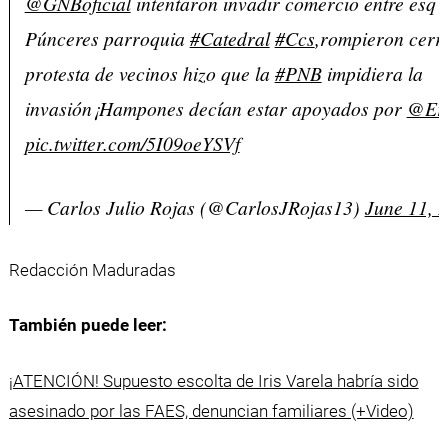
@GNBoficial
intentaron invadir comercio entre esq C
Púnceres parroquia
#Catedral
#Ccs
,rompieron cerr
protesta de vecinos hizo que la
#PNB
impidiera la
invasión¡Hampones decían estar apoyados por
@Er
pic.twitter.com/5I09oeYSVf
— Carlos Julio Rojas (@CarlosJRojas13)
June 11, 
Redacción Maduradas
También puede leer:
¡ATENCIÓN! Supuesto escolta de Iris Varela habría sido
asesinado por las FAES, denuncian familiares (+Video)