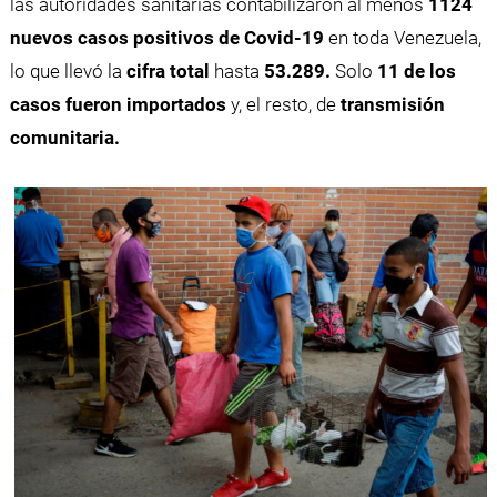
las autoridades sanitarias contabilizaron al menos
1124
nuevos casos positivos de Covid-19
en toda Venezuela,
lo que llevó la
cifra total
hasta
53.289.
Solo
11 de los
casos fueron importados
y, el resto, de
transmisión
comunitaria.