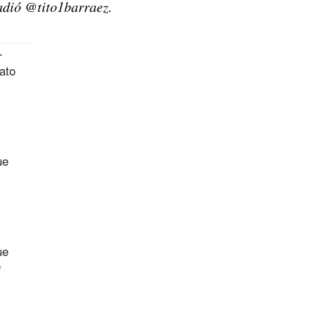
adió @tito1barraez.