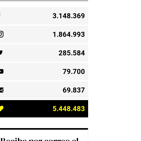
3.148.369
1.864.993
285.584
79.700
69.837
5.448.483