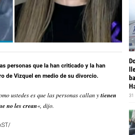
Do
as personas que la han criticado y la han
ll
ro de Vizquel en medio de su divorcio.
ba
Ha
tienen
omo ustedes es que las personas callan y
31
ue no les crean
«, dijo.
kST/