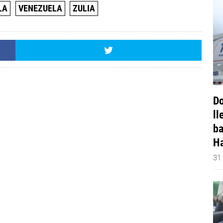
LA
VENEZUELA
ZULIA
Do
ll
ba
Ha
31