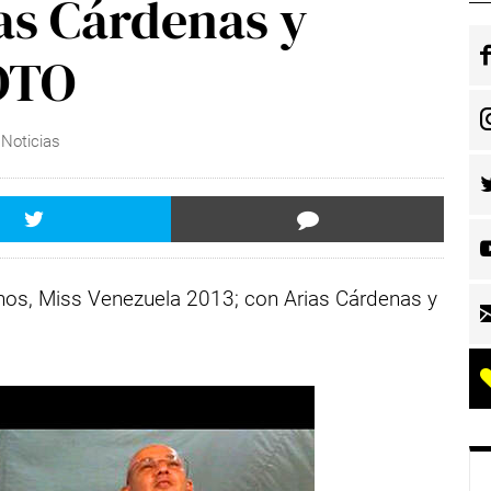
as Cárdenas y
FOTO
:
Noticias
anos, Miss Venezuela 2013; con Arias Cárdenas y