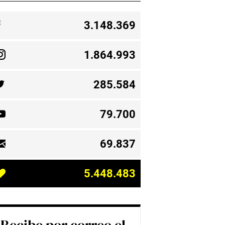
3.148.369
1.864.993
285.584
79.700
69.837
5.448.483