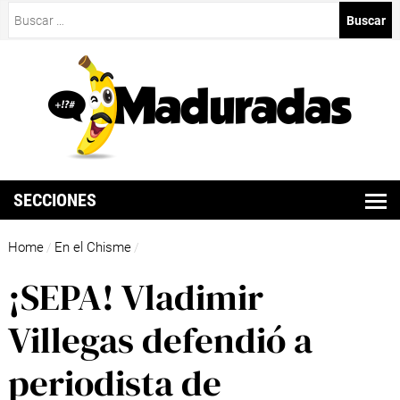
Buscar:
SECCIONES
Home
En el Chisme
/
/
¡SEPA! Vladimir
Villegas defendió a
periodista de