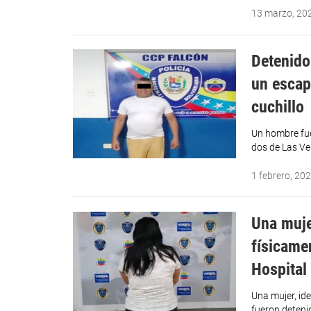
13 marzo, 20
Detenido
un escap
cuchillo
Un hombre fue
dos de Las Ve
1 febrero, 20
Una muje
físicame
Hospital
Una mujer, id
fueron deteni