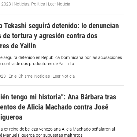
, 2023
|
Noticias
,
Política
|
Leer Noticia
to Tekashi seguirá detenido: lo denuncian
s de tortura y agresión contra dos
res de Yailin
ne seguirá detenido en República Dominicana por las acusaciones
n contra de dos productores de Yailin La
023
|
En el Chisme
,
Noticias
|
Leer Noticia
ién tengo mi historia”: Ana Bárbara tras
entos de Alicia Machado contra José
igueroa
la ex reina de belleza venezolana Alicia Machado señalaron al
é Manuel Figueroa por supuestas maltratos