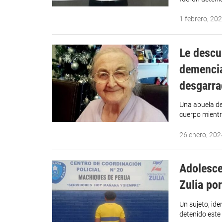
1 febrero, 20
Le descu
demencia
desgarra
Una abuela de
cuerpo mient
26 enero, 202
Adolesce
Zulia por
Un sujeto, id
detenido este