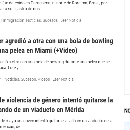
 fue detenido en Paracaima, al norte de Roraima, Brasil, por
ar a su hijastro de dos
4
|
Inmigración
,
Noticias
,
Sucesos
|
Leer Noticia
r agredió a otra con una bola de bowling
una pelea en Miami (+Video)
edió a otra con una bola de bowling durante una pelea que se
 local Lucky
4
|
Noticias
,
Sucesos
,
Videos
|
Leer Noticia
e violencia de género intentó quitarse la
tando de un viaducto en Mérida
NO
 de mayo una joven intentó quitarse la vida en un viaducto de la
méricas, de