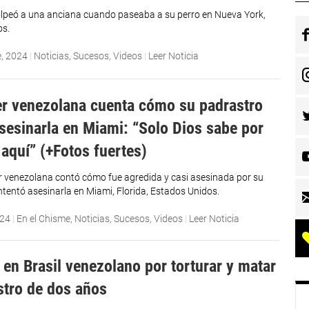
lpeó a una anciana cuando paseaba a su perro en Nueva York,
os.
e, 2024
|
Noticias
,
Sucesos
,
Videos
|
Leer Noticia
er venezolana cuenta cómo su padrastro
asesinarla en Miami: “Solo Dios sabe por
 aquí” (+Fotos fuertes)
r venezolana contó cómo fue agredida y casi asesinada por su
ntentó asesinarla en Miami, Florida, Estados Unidos.
024
|
En el Chisme
,
Noticias
,
Sucesos
,
Videos
|
Leer Noticia
 en Brasil venezolano por torturar y matar
astro de dos años