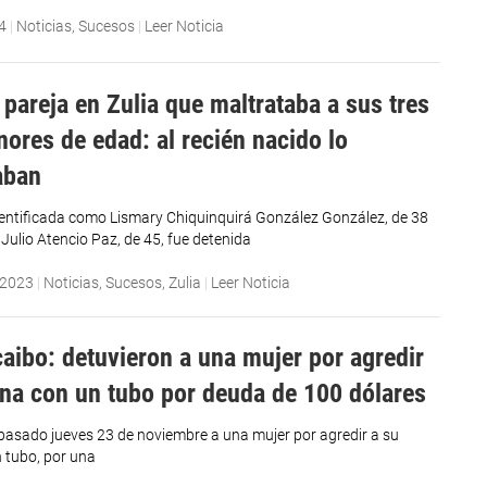
4
|
Noticias
,
Sucesos
|
Leer Noticia
 pareja en Zulia que maltrataba a sus tres
nores de edad: al recién nacido lo
aban
dentificada como Lismary Chiquinquirá González González, de 38
 Julio Atencio Paz, de 45, fue detenida
 2023
|
Noticias
,
Sucesos
,
Zulia
|
Leer Noticia
aibo: detuvieron a una mujer por agredir
ina con un tubo por deuda de 100 dólares
 pasado jueves 23 de noviembre a una mujer por agredir a su
n tubo, por una