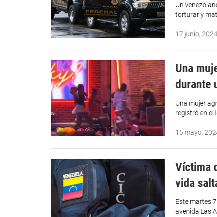
Un venezolano
torturar y mat
17 junio, 202
Una muje
durante 
Una mujer agr
registró en el
15 mayo, 202
Víctima d
vida sal
Este martes 7
avenida Las A