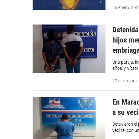
25 enero, 202
Detenida
hijos me
embriag
Una pareja, i
años, y Víctor
20 diciembre,
En Marac
a su vec
Detuvieron el
vecina, con u