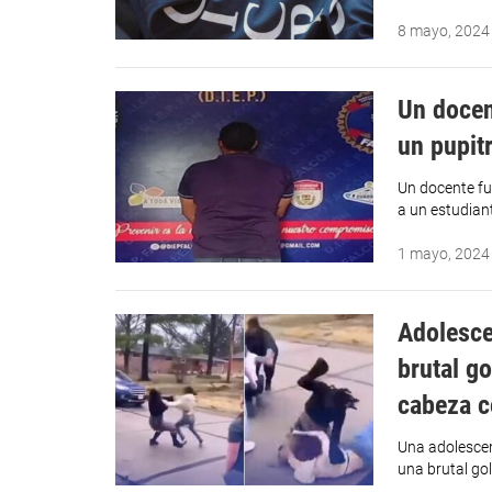
8 mayo, 2024
Un docen
un pupit
Un docente fu
a un estudian
1 mayo, 2024
Adolesce
brutal go
cabeza c
Una adolescen
una brutal gol