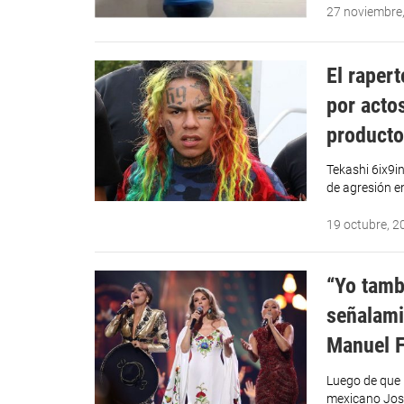
27 noviembre
El raper
por acto
producto
Tekashi 6ix9i
de agresión e
19 octubre, 2
“Yo tamb
señalami
Manuel F
Luego de que 
mexicano Jos