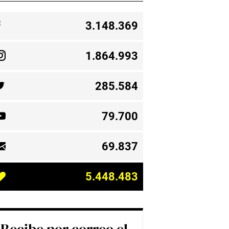
3.148.369
1.864.993
285.584
79.700
69.837
5.448.483