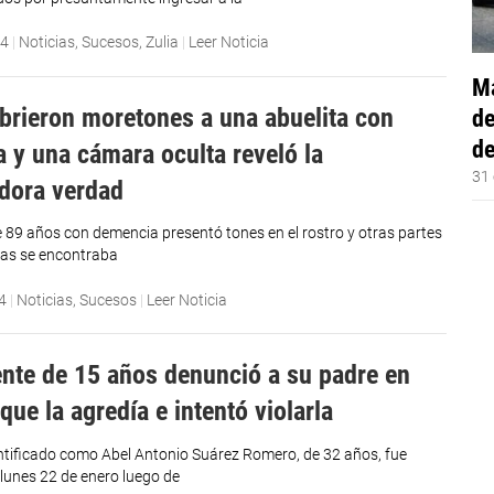
24
|
Noticias
,
Sucesos
,
Zulia
|
Leer Noticia
Má
brieron moretones a una abuelita con
de
de
 y una cámara oculta reveló la
31 
dora verdad
 89 años con demencia presentó tones en el rostro y otras partes
ras se encontraba
4
|
Noticias
,
Sucesos
|
Leer Noticia
nte de 15 años denunció a su padre en
que la agredía e intentó violarla
entificado como Abel Antonio Suárez Romero, de 32 años, fue
 lunes 22 de enero luego de