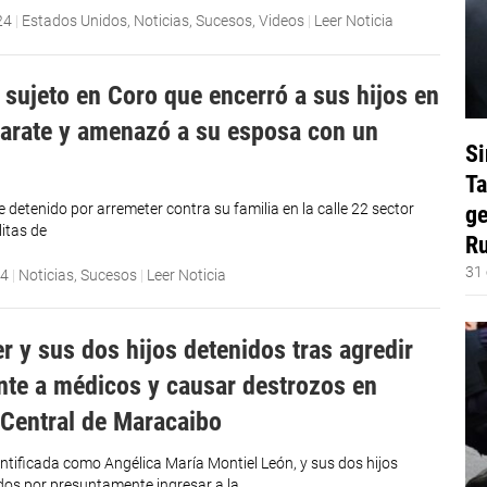
24
|
Estados Unidos
,
Noticias
,
Sucesos
,
Videos
|
Leer Noticia
 sujeto en Coro que encerró a sus hijos en
arate y amenazó a su esposa con un
Si
Ta
ge
 detenido por arremeter contra su familia en la calle 22 sector
litas de
Ru
31 
24
|
Noticias
,
Sucesos
|
Leer Noticia
r y sus dos hijos detenidos tras agredir
nte a médicos y causar destrozos en
 Central de Maracaibo
entificada como Angélica María Montiel León, y sus dos hijos
dos por presuntamente ingresar a la