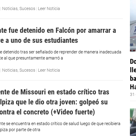
|
Noticias
,
Sucesos
|
Leer Noticia
te fue detenido en Falcón por amarrar a
re a uno de sus estudiantes
e detenido tras ser señalado de reprender de manera inadecuada
te al que presuntamente amarró a
Do
ll
|
Noticias
,
Sucesos
|
Leer Noticia
ba
Ha
nte de Missouri en estado crítico tras
31 
lpiza que le dio otra joven: golpeó su
ontra el concreto (+Video fuerte)
te se encuentra en estado crítico de salud luego de que recibiera
piza por parte de otra