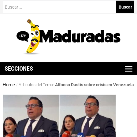
Buscar:
SECCIONES
Home
/
Artículos del Tema:
Alfonso Dastis sobre crisis en Venezuela