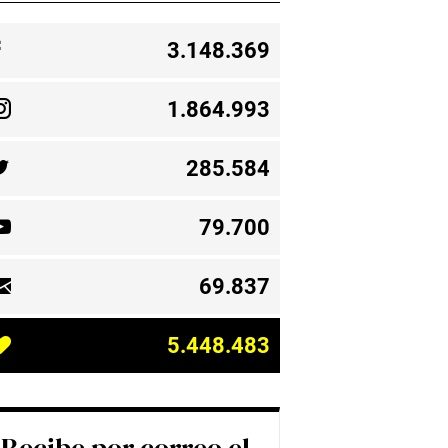
3.148.369
1.864.993
285.584
79.700
69.837
5.448.483