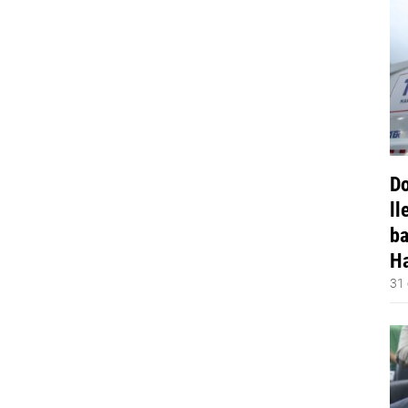
Do
ll
ba
Ha
31 