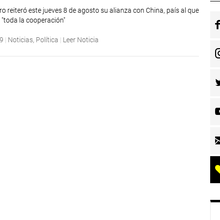
o reiteró este jueves 8 de agosto su alianza con China, país al que
 "toda la cooperación"
19
|
Noticias
,
Política
|
Leer Noticia