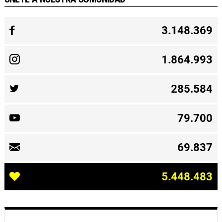
3.148.369
1.864.993
285.584
79.700
69.837
5.448.483