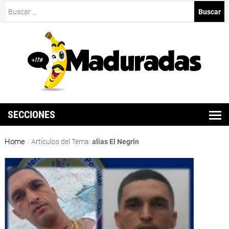
Buscar:
SECCIONES
Home
/
Artículos del Tema:
alias El Negrin