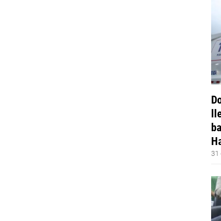
Do
ll
ba
Ha
31 