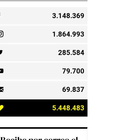
3.148.369
1.864.993
285.584
79.700
69.837
5.448.483