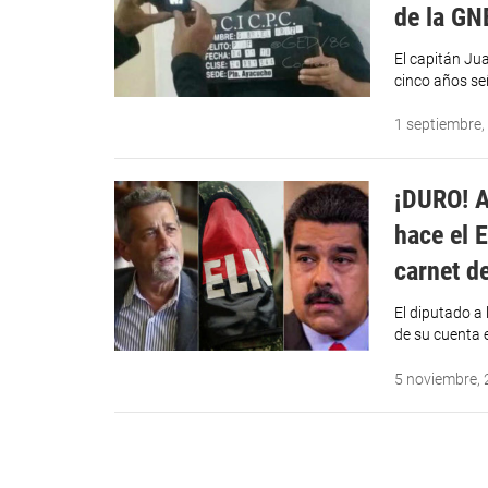
de la GN
El capitán Jua
cinco años s
1 septiembre,
¡DURO! A
hace el 
carnet de
El diputado a
de su cuenta e
5 noviembre,