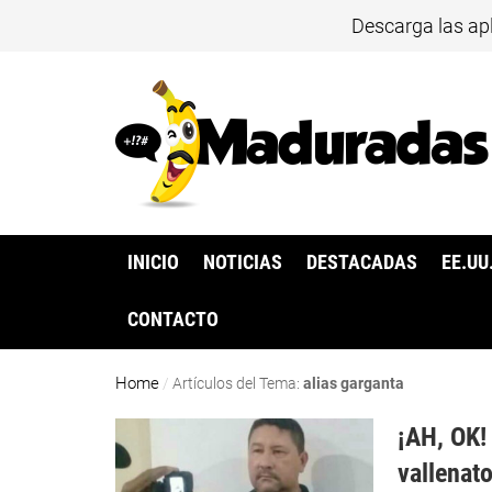
Descarga las ap
INICIO
NOTICIAS
DESTACADAS
EE.UU
CONTACTO
Home
/
Artículos del Tema:
alias garganta
¡AH, OK!
vallenat