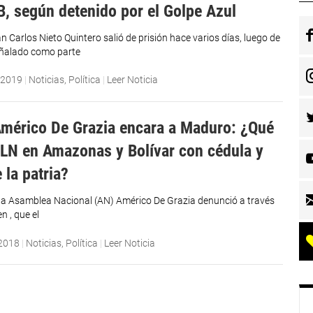
B, según detenido por el Golpe Azul
n Carlos Nieto Quintero salió de prisión hace varios días, luego de
eñalado como parte
 2019
|
Noticias
,
Política
|
Leer Noticia
mérico De Grazia encara a Maduro: ¿Qué
ELN en Amazonas y Bolívar con cédula y
 la patria?
 la Asamblea Nacional (AN) Américo De Grazia denunció a través
n , que el
 2018
|
Noticias
,
Política
|
Leer Noticia