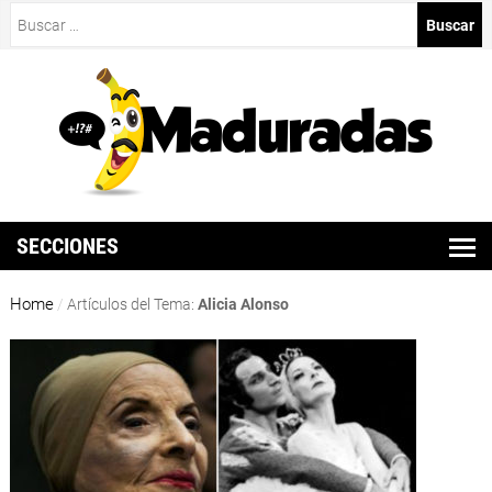
Buscar:
SECCIONES
Home
/
Artículos del Tema:
Alicia Alonso