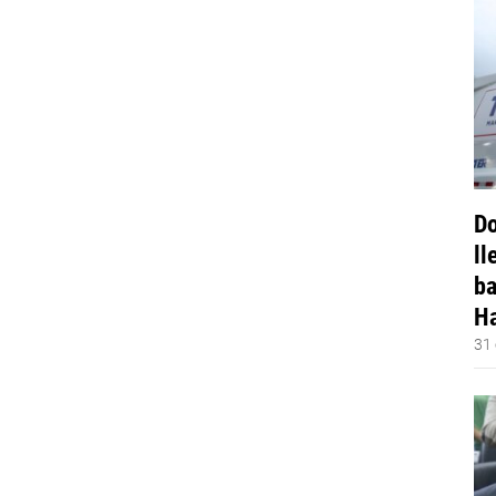
Do
ll
ba
Ha
31 