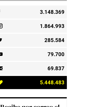
3.148.369
1.864.993
285.584
79.700
69.837
5.448.483