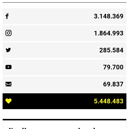
3.148.369
1.864.993
285.584
79.700
69.837
5.448.483