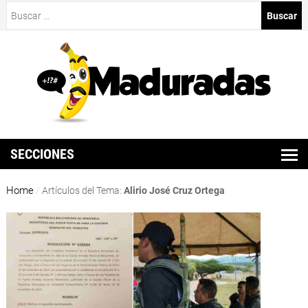
Buscar:
SECCIONES
Home
/
Artículos del Tema:
Alirio José Cruz Ortega