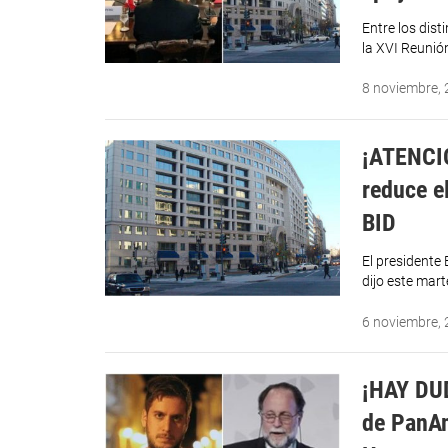
Entre los dis
la XVI Reunió
8 noviembre,
¡ATENCI
reduce e
BID
El presidente
dijo este mar
6 noviembre,
¡HAY DUD
de PanAm