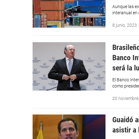
Aunque las ex
interanual en
8 junio, 2023
Brasileño
Banco In
será la l
El Banco Inte
como president
20 noviembre
Guaidó a
asistir a