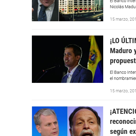
El Banco Inte
Nicolás Madur
15 marzo, 20
¡LO ÚLTI
Maduro y
propuest
El Banco Inte
el nombramie
15 marzo, 20
¡ATENCI
reconoci
según ex