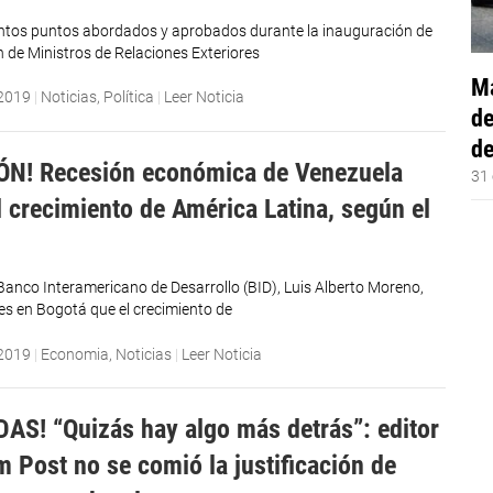
tintos puntos abordados y aprobados durante la inauguración de
n de Ministros de Relaciones Exteriores
Má
 2019
|
Noticias
,
Política
|
Leer Noticia
de
de
ÓN! Recesión económica de Venezuela
31 
l crecimiento de América Latina, según el
 Banco Interamericano de Desarrollo (BID), Luis Alberto Moreno,
tes en Bogotá que el crecimiento de
 2019
|
Economia
,
Noticias
|
Leer Noticia
AS! “Quizás hay algo más detrás”: editor
 Post no se comió la justificación de