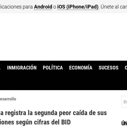
licaciones para
Android
o
iOS (iPhone/iPad)
. Únete al ca
.
INMIGRACIÓN
POLÍTICA
ECONOMÍA
SUCESOS
Bu
esarrollo
a registra la segunda peor caída de sus
iones según cifras del BID
ÚN