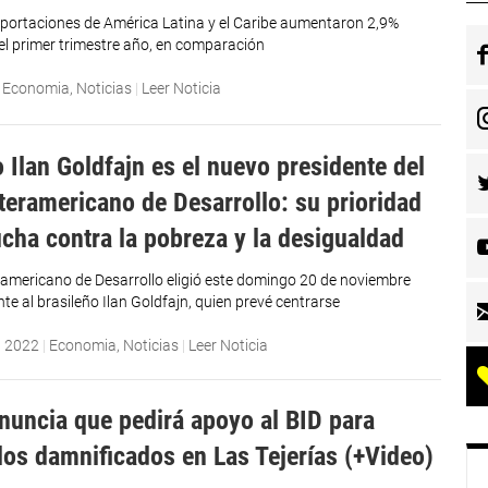
portaciones de América Latina y el Caribe aumentaron 2,9%
 el primer trimestre año, en comparación
|
Economia
,
Noticias
|
Leer Noticia
 Ilan Goldfajn es el nuevo presidente del
teramericano de Desarrollo: su prioridad
ucha contra la pobreza y la desigualdad
ramericano de Desarrollo eligió este domingo 20 de noviembre
e al brasileño Ilan Goldfajn, quien prevé centrarse
, 2022
|
Economia
,
Noticias
|
Leer Noticia
nuncia que pedirá apoyo al BID para
 los damnificados en Las Tejerías (+Video)