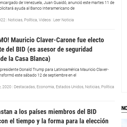
 encargado de Venezuela, Juan Guaidó, anunció este martes 11 de
olicitará ayuda al Banco Interamericano de
022
|
Noticias
,
Política
,
Videos
|
Leer Noticia
MO! Mauricio Claver-Carone fue electo
te del BID (es asesor de seguridad
 de la Casa Blanca)
r presidente Donald Trump para Latinoamérica Mauricio Claver-
nsformó este sábado 12 de septiembre en el
e, 2020
|
Destacadas
,
Economia
,
Estados Unidos
,
Noticias
,
Política
NO
nstan a los países miembros del BID
con el tiempo y la forma para la elección