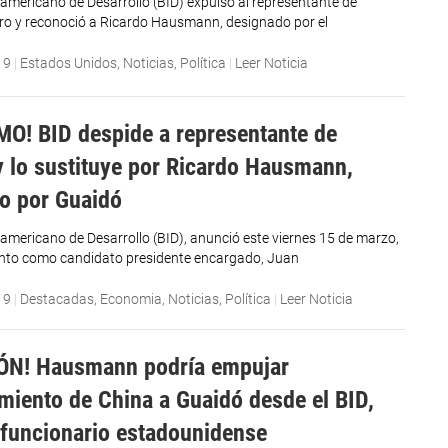
ramericano de Desarrollo (BID) expulsó al representante de
o y reconoció a Ricardo Hausmann, designado por el
19
|
Estados Unidos
,
Noticias
,
Política
|
Leer Noticia
MO! BID despide a representante de
 lo sustituye por Ricardo Hausmann,
o por Guaidó
ramericano de Desarrollo (BID), anunció este viernes 15 de marzo,
nto como candidato presidente encargado, Juan
19
|
Destacadas
,
Economia
,
Noticias
,
Política
|
Leer Noticia
ÓN! Hausmann podría empujar
miento de China a Guaidó desde el BID,
funcionario estadounidense