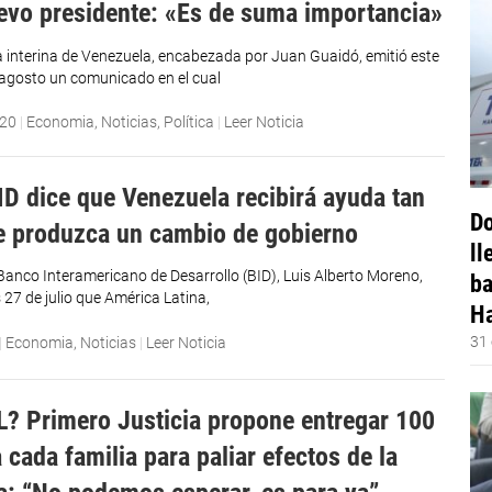
evo presidente: «Es de suma importancia»
a interina de Venezuela, encabezada por Juan Guaidó, emitió este
agosto un comunicado en el cual
020
|
Economia
,
Noticias
,
Política
|
Leer Noticia
ID dice que Venezuela recibirá ayuda tan
Do
e produzca un cambio de gobierno
ll
 Banco Interamericano de Desarrollo (BID), Luis Alberto Moreno,
ba
s 27 de julio que América Latina,
Ha
31 
|
Economia
,
Noticias
|
Leer Noticia
? Primero Justicia propone entregar 100
 cada familia para paliar efectos de la