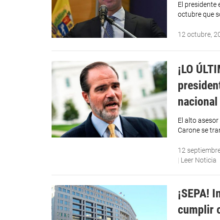
El presidente
octubre que s
12 octubre, 2
¡LO ÚLTI
presiden
nacional
El alto aseso
Carone se tra
12 septiembr
|
Leer Noticia
¡SEPA! I
cumplir 