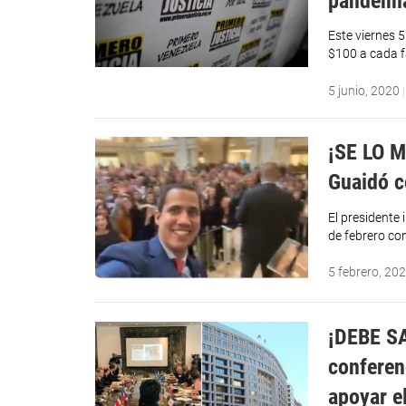
pandemia
Este viernes 5
$100 a cada fa
5 junio, 2020
¡SE LO M
Guaidó c
El presidente 
de febrero co
5 febrero, 20
¡DEBE SA
conferen
apoyar e