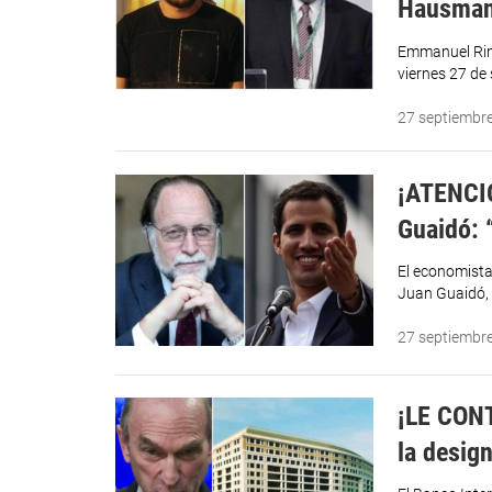
Hausman
Emmanuel Rinc
viernes 27 de
27 septiembr
¡ATENCIÓ
Guaidó: 
El economista
Juan Guaidó, 
27 septiembr
¡LE CONT
la desig