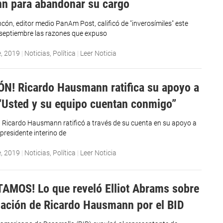
n para abandonar su cargo
ón, editor medio PanAm Post, calificó de "inverosímiles" este
 septiembre las razones que expuso
e, 2019
|
Noticias
,
Política
|
Leer Noticia
N! Ricardo Hausmann ratifica su apoyo a
“Usted y su equipo cuentan conmigo”
 Ricardo Hausmann ratificó a través de su cuenta en su apoyo a
presidente interino de
e, 2019
|
Noticias
,
Política
|
Leer Noticia
AMOS! Lo que reveló Elliot Abrams sobre
nación de Ricardo Hausmann por el BID