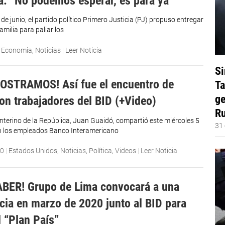
: “No podemos esperar, es para ya”
 de junio, el partido político Primero Justicia (PJ) propuso entregar
milia para paliar los
|
Economia
,
Noticias
|
Leer Noticia
Si
OSTRAMOS! Así fue el encuentro de
Ta
ge
on trabajadores del BID (+Video)
Ru
interino de la República, Juan Guaidó, compartió este miércoles 5
31 
n los empleados Banco Interamericano
20
|
Estados Unidos
,
Noticias
,
Política
,
Videos
|
Leer Noticia
BER! Grupo de Lima convocará a una
cia en marzo de 2020 junto al BID para
l “Plan País”