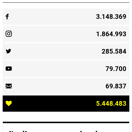
3.148.369
1.864.993
285.584
79.700
69.837
5.448.483