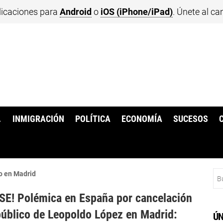
licaciones para
Android
o
iOS (iPhone/iPad)
. Únete al ca
.
INMIGRACIÓN
POLÍTICA
ECONOMÍA
SUCESOS
Bu
o en Madrid
E! Polémica en España por cancelación
público de Leopoldo López en Madrid:
ÚN