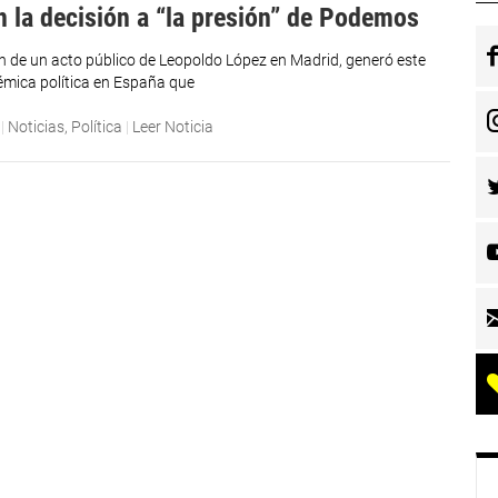
n la decisión a “la presión” de Podemos
n de un acto público de Leopoldo López en Madrid, generó este
émica política en España que
|
Noticias
,
Política
|
Leer Noticia