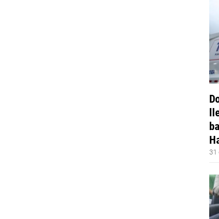
Do
ll
ba
Ha
31 