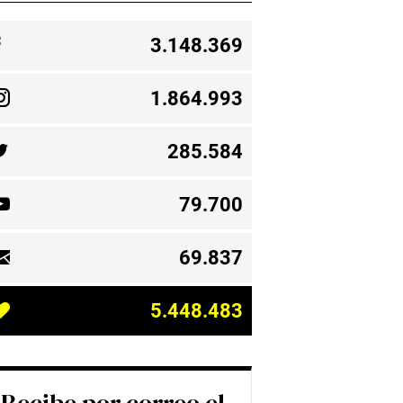
3.148.369
1.864.993
285.584
79.700
69.837
5.448.483