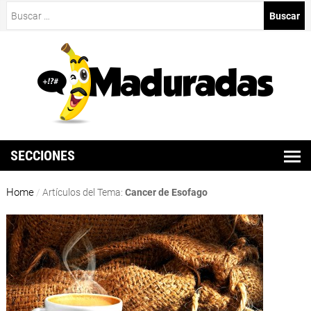
Buscar:
SECCIONES
Home
/
Artículos del Tema:
Cancer de Esofago