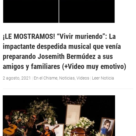
¡LE MOSTRAMOS! “Vivir muriendo”: La
impactante despedida musical que venía
preparando Josemith Bermúdez a sus
amigos y familiares (+Video muy emotivo)
2 agosto, 2021
|
En el Chisme
,
Noticias
,
Videos
|
Leer Noticia