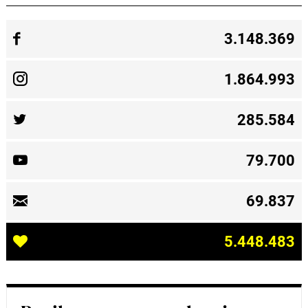
3.148.369
1.864.993
285.584
79.700
69.837
5.448.483