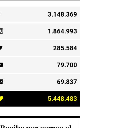
3.148.369
1.864.993
285.584
79.700
69.837
5.448.483