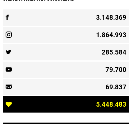
3.148.369
1.864.993
285.584
79.700
69.837
5.448.483