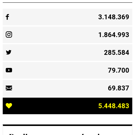
3.148.369
1.864.993
285.584
79.700
69.837
5.448.483