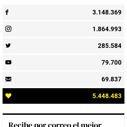
3.148.369
1.864.993
285.584
79.700
69.837
5.448.483
Recibe por correo el mejor