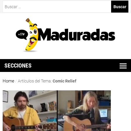
Buscar:
SECCIONES
Home
/
Artículos del Tema:
Comic Relief