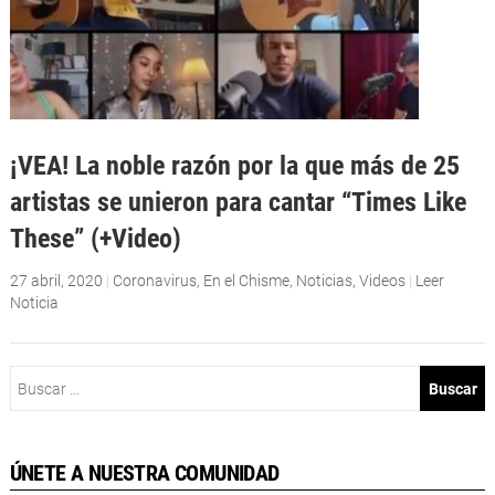
¡VEA! La noble razón por la que más de 25
artistas se unieron para cantar “Times Like
These” (+Video)
27 abril, 2020
|
Coronavirus
,
En el Chisme
,
Noticias
,
Videos
|
Leer
Noticia
Buscar:
ÚNETE A NUESTRA COMUNIDAD