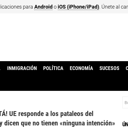
licaciones para
Android
o
iOS (iPhone/iPad)
. Únete al ca
.
INMIGRACIÓN
POLÍTICA
ECONOMÍA
SUCESOS
Bu
Á! UE responde a los pataleos del
y dicen que no tienen «ninguna intención»
ÚN