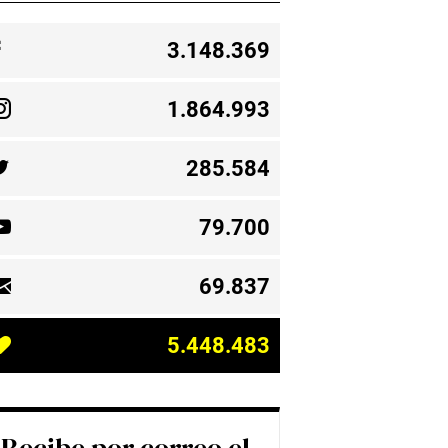
3.148.369
1.864.993
285.584
79.700
69.837
5.448.483