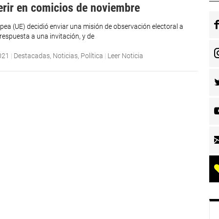
ferir en comicios de noviembre
pea (UE) decidió enviar una misión de observación electoral a
respuesta a una invitación, y de
021
|
Destacadas
,
Noticias
,
Política
|
Leer Noticia