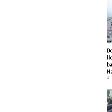
Do
ll
ba
Ha
31 