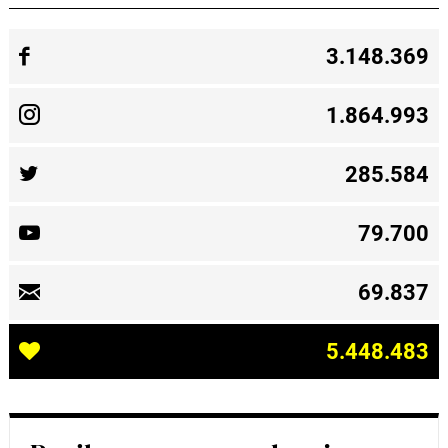
3.148.369
1.864.993
285.584
79.700
69.837
5.448.483