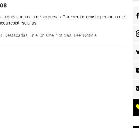
ros
sin duda, una caja de sorpresas. Pareciera no existir persona en el
da resistirse a las
8
|
Destacadas
,
En el Chisme
,
Noticias
|
Leer Noticia