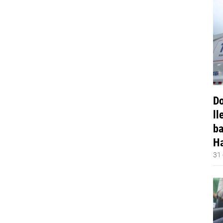
Do
ll
ba
Ha
31 