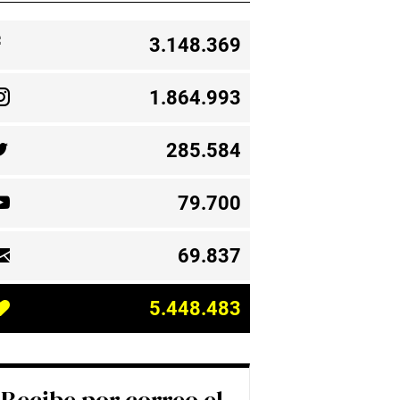
3.148.369
1.864.993
285.584
79.700
69.837
5.448.483