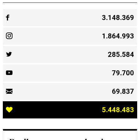
3.148.369
1.864.993
285.584
79.700
69.837
5.448.483