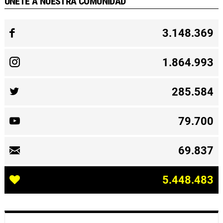
ÚNETE A NUESTRA COMUNIDAD
3.148.369
1.864.993
285.584
79.700
69.837
5.448.483