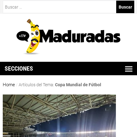
Buscar:
SECCIONES
Home
/
Artículos del Tema:
Copa Mundial de Fútbol