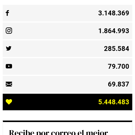
3.148.369
1.864.993
285.584
79.700
69.837
5.448.483
Recibe por correo el mejor