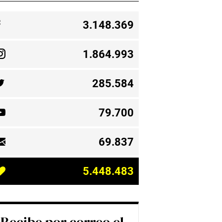
3.148.369
1.864.993
285.584
79.700
69.837
5.448.483