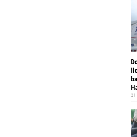
Do
ll
ba
Ha
31 