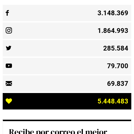
3.148.369
1.864.993
285.584
79.700
69.837
5.448.483
Recibe por correo el mejor