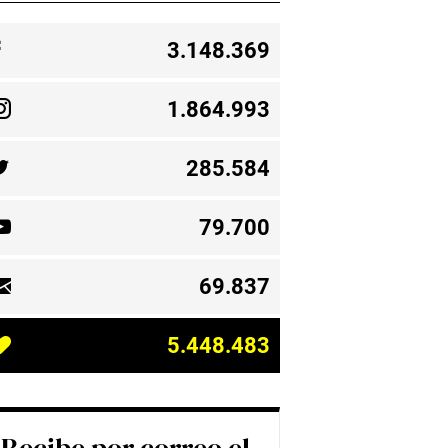
3.148.369
1.864.993
285.584
79.700
69.837
5.448.483