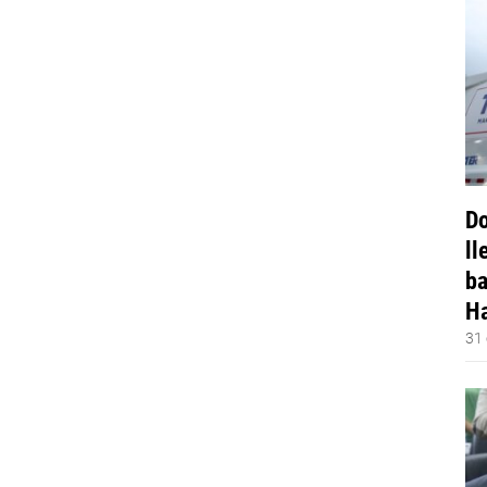
Do
ll
ba
Ha
31 