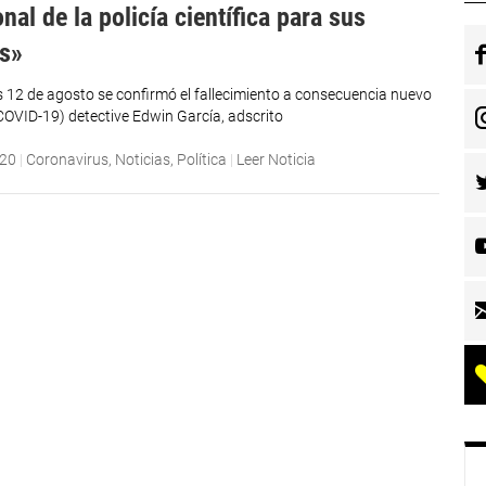
onal de la policía científica para sus
es»
s 12 de agosto se confirmó el fallecimiento a consecuencia nuevo
COVID-19) detective Edwin García, adscrito
020
|
Coronavirus
,
Noticias
,
Política
|
Leer Noticia