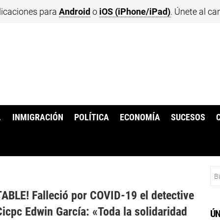
licaciones para
Android
o
iOS (iPhone/iPad)
. Únete al ca
.
INMIGRACIÓN
POLÍTICA
ECONOMÍA
SUCESOS
Bu
BLE! Falleció por COVID-19 el detective
Cicpc Edwin García: «Toda la solidaridad
ÚN