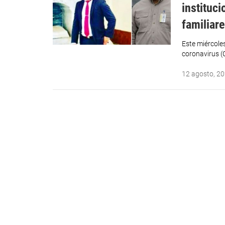
instituci
familiar
Este miércole
coronavirus (
12 agosto, 2