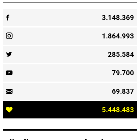
3.148.369
1.864.993
285.584
79.700
69.837
5.448.483