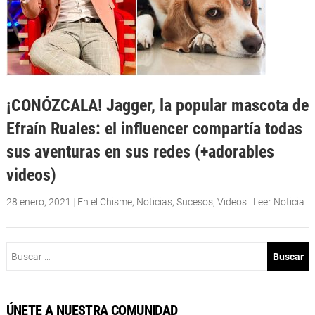
¡CONÓZCALA! Jagger, la popular mascota de
Efraín Ruales: el influencer compartía todas
sus aventuras en sus redes (+adorables
videos)
28 enero, 2021
|
En el Chisme
,
Noticias
,
Sucesos
,
Videos
|
Leer Noticia
Buscar:
ÚNETE A NUESTRA COMUNIDAD