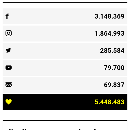
3.148.369
1.864.993
285.584
79.700
69.837
5.448.483