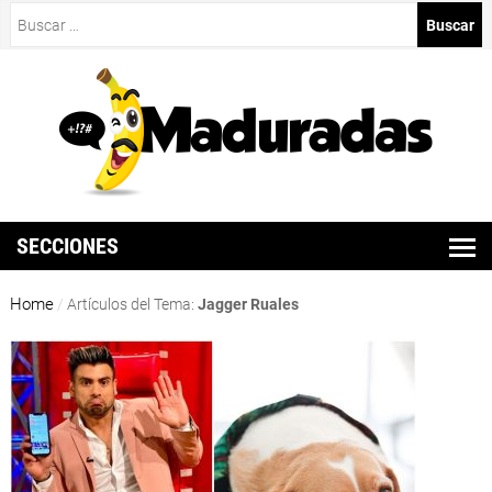
Buscar:
SECCIONES
Home
/
Artículos del Tema:
Jagger Ruales