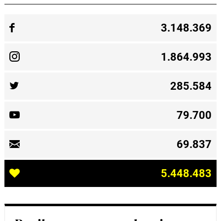
3.148.369
1.864.993
285.584
79.700
69.837
5.448.483