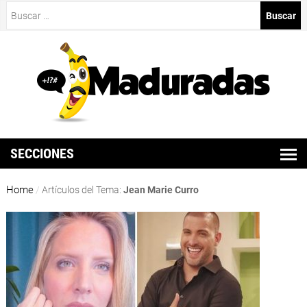
Buscar:
SECCIONES
Home
/
Artículos del Tema:
Jean Marie Curro