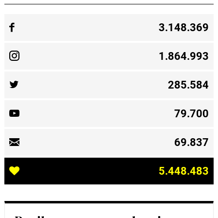
3.148.369
1.864.993
285.584
79.700
69.837
5.448.483