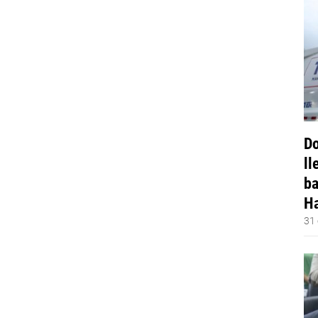
Do
ll
ba
Ha
31 