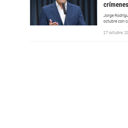
crímenes
Jorge Rodrígu
octubre con c
27 octubre, 2