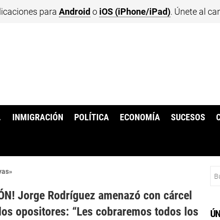
licaciones para
Android
o
iOS (iPhone/iPad)
. Únete al ca
.
INMIGRACIÓN
POLÍTICA
ECONOMÍA
SUCESOS
Bu
vas»
N! Jorge Rodríguez amenazó con cárcel
dos opositores: “Les cobraremos todos los
ÚN