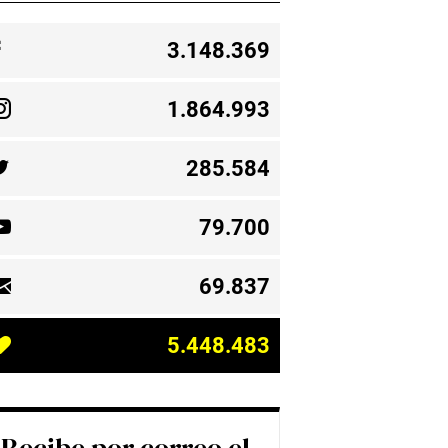
3.148.369
1.864.993
285.584
79.700
69.837
5.448.483