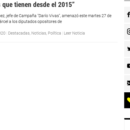
 que tienen desde el 2015”
ez, jefe de Campaña "Darío Vivas", amenazó este martes 27 de
árcel a los diputados opositores de
020
|
Destacadas
,
Noticias
,
Política
|
Leer Noticia