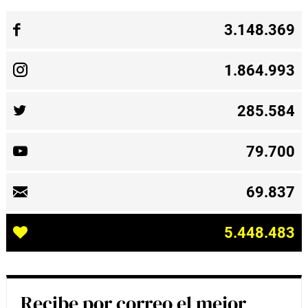
3.148.369
1.864.993
285.584
79.700
69.837
5.448.483
Recibe por correo el mejor