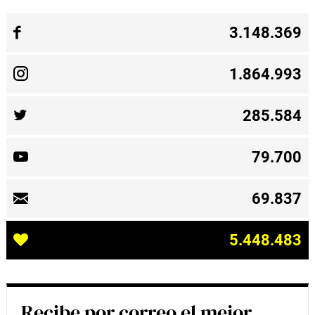
3.148.369
1.864.993
285.584
79.700
69.837
5.448.483
Recibe por correo el mejor