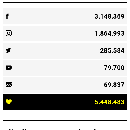
3.148.369
1.864.993
285.584
79.700
69.837
5.448.483