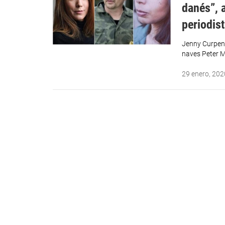
danés”, 
periodis
Jenny Curpen 
naves Peter 
29 enero, 202