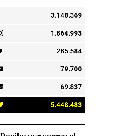
3.148.369
1.864.993
285.584
79.700
69.837
5.448.483