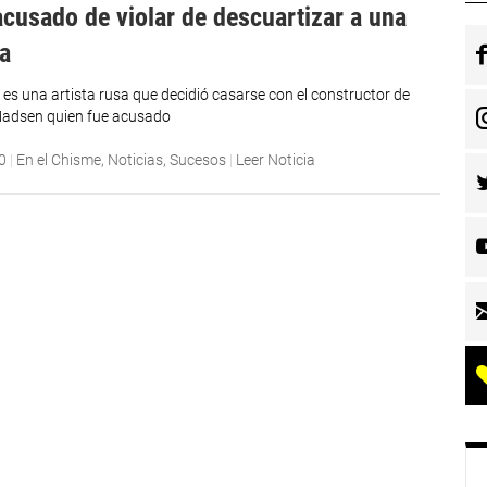
acusado de violar de descuartizar a una
ta
es una artista rusa que decidió casarse con el constructor de
Madsen quien fue acusado
0
|
En el Chisme
,
Noticias
,
Sucesos
|
Leer Noticia