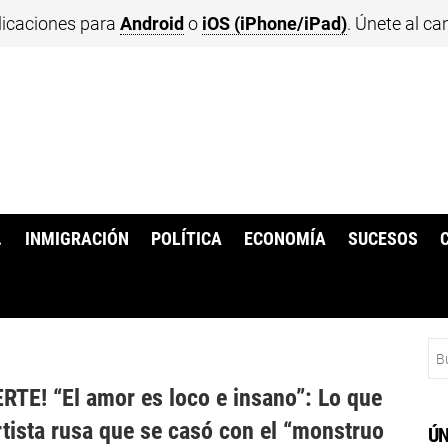
licaciones para
Android
o
iOS (iPhone/iPad)
. Únete al ca
.
INMIGRACIÓN
POLÍTICA
ECONOMÍA
SUCESOS
Bu
RTE! “El amor es loco e insano”: Lo que
artista rusa que se casó con el “monstruo
ÚN