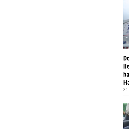
Do
ll
ba
Ha
31 