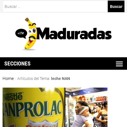
Buscar:
SECCIONES
Home
/
Artículos del Tema:
leche NAN